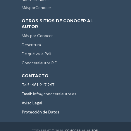
MásporConocer
OTROS SITIOS DE CONOCER AL
AUTOR
Más por Conocer
Descritura
De qué va la Peli
Conoceralautor R.D.
CONTACTO
Telf.: 661 917 267
Email:
info@conoceralautor.es
Aviso Legal
Protección de Datos
COPYRIGHT © 2026.
CONOCER AL AUTOR
.