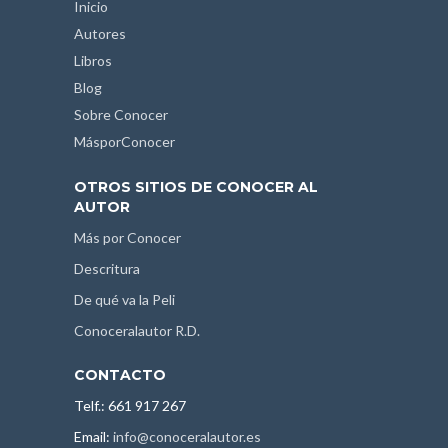
Inicio
Autores
Libros
Blog
Sobre Conocer
MásporConocer
OTROS SITIOS DE CONOCER AL
AUTOR
Más por Conocer
Descritura
De qué va la Peli
Conoceralautor R.D.
CONTACTO
Telf.: 661 917 267
Email:
info@conoceralautor.es