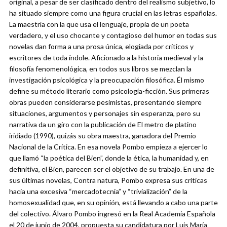
original, a pesar de ser clasificado dentro del realismo subjetivo, lo
ha situado siempre como una figura crucial en las letras españolas.
La maestría con la que usa el lenguaje, propia de un poeta
verdadero, y el uso chocante y contagioso del humor en todas sus
novelas dan forma a una prosa única, elogiada por críticos y
escritores de toda índole.
Aficionado a la historia medieval y la
filosofía fenomenológica, en todos sus libros se mezclan la
investigación psicológica y la preocupación filosófica. Él mismo
define su método literario como psicología-ficción. Sus primeras
obras pueden considerarse pesimistas, presentando siempre
situaciones, argumentos y personajes sin esperanza, pero su
narrativa da un giro con la publicación de El metro de platino
iridiado (1990), quizás su obra maestra, ganadora del Premio
Nacional de la Crítica. En esa novela Pombo empieza a ejercer lo
que llamó “la poética del Bien”, donde la ética, la humanidad y, en
definitiva, el Bien, parecen ser el objetivo de su trabajo. En una de
sus últimas novelas, Contra natura, Pombo expresa sus críticas
hacia una excesiva “mercadotecnia” y “trivialización” de la
homosexualidad que, en su opinión, está llevando a cabo una parte
del colectivo. Álvaro Pombo ingresó en la Real Academia Española
el 20 de junio de 2004, propuesta su candidatura por Luis María