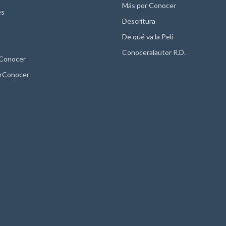
Más por Conocer
es
Descritura
De qué va la Peli
Conoceralautor R.D.
 Conocer
rConocer