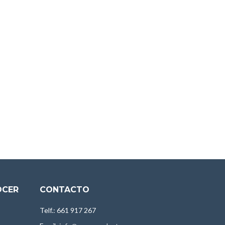
OCER
CONTACTO
Telf.: 661 917 267