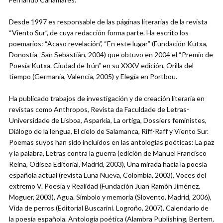
Desde 1997 es responsable de las páginas literarias de la revista
“Viento Sur”, de cuya redacción forma parte. Ha escrito los
poemarios: “Acaso revelación”, “En este lugar” (Fundación Kutxa,
Donostia- San Sebastián, 2004) que obtuvo en 2004 el “Premio de
Poesía Kutxa. Ciudad de Irún” en su XXXV edición, Orilla del
tiempo (Germania, Valencia, 2005) y Elegía en Portbou.
Ha publicado trabajos de investigación y de creación literaria en
revistas como Anthropos, Revista da Faculdade de Letras-
Universidade de Lisboa, Asparkía, La ortiga, Dossiers feministes,
Diálogo de la lengua, El cielo de Salamanca, Riff-Raff y Viento Sur.
Poemas suyos han sido incluidos en las antologías poéticas: La paz
y la palabra, Letras contra la guerra (edición de Manuel Francisco
Reina, Odisea Editorial, Madrid, 2003), Una mirada hacia la poesía
española actual (revista Luna Nueva, Colombia, 2003), Voces del
extremo V. Poesía y Realidad (Fundación Juan Ramón Jiménez,
Moguer, 2003), Agua. Símbolo y memoria (Slovento, Madrid, 2006),
Vida de perros (Editorial Buscarini. Logroño, 2007), Calendario de
la poesía española. Antología poética (Alambra Publishing, Bertem,