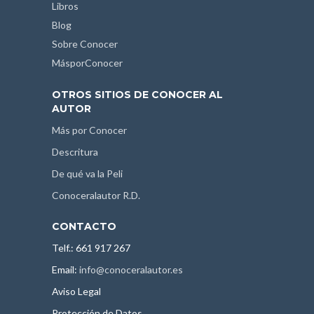
Libros
Blog
Sobre Conocer
MásporConocer
OTROS SITIOS DE CONOCER AL
AUTOR
Más por Conocer
Descritura
De qué va la Peli
Conoceralautor R.D.
CONTACTO
Telf.: 661 917 267
Email:
info@conoceralautor.es
Aviso Legal
Protección de Datos