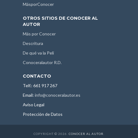
MásporConocer
OTROS SITIOS DE CONOCER AL
AUTOR
Más por Conocer
Descritura
De qué va la Peli
Conoceralautor R.D.
CONTACTO
Telf.: 661 917 267
Email:
info@conoceralautor.es
Aviso Legal
Protección de Datos
COPYRIGHT © 2026.
CONOCER AL AUTOR
.