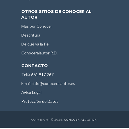
OTROS SITIOS DE CONOCER AL
AUTOR
Más por Conocer
Descritura
De qué va la Peli
Conoceralautor R.D.
CONTACTO
Telf.: 661 917 267
Email:
info@conoceralautor.es
Aviso Legal
Protección de Datos
COPYRIGHT © 2026.
CONOCER AL AUTOR
.