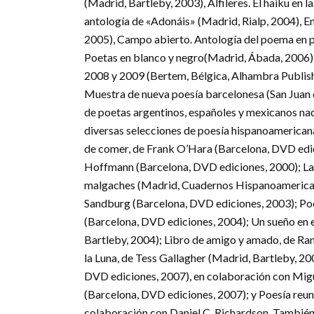
(Madrid, Bartleby, 2003), Alfileres. El haiku en 
antología de «Adonáis» (Madrid, Rialp, 2004), En
2005), Campo abierto. Antología del poema en 
Poetas en blanco y negro(Madrid, Ábada, 2006), 
2008 y 2009 (Bertem, Bélgica, Alhambra Publish
Muestra de nueva poesía barcelonesa (San Juan d
de poetas argentinos, españoles y mexicanos nac
diversas selecciones de poesía hispanoamericana 
de comer, de Frank O’Hara (Barcelona, DVD edic
Hoffmann (Barcelona, DVD ediciones, 2000); La 
malgaches (Madrid, Cuadernos Hispanoamericano
Sandburg (Barcelona, DVD ediciones, 2003); Poe
(Barcelona, DVD ediciones, 2004); Un sueño en 
Bartleby, 2004); Libro de amigo y amado, de Ram
la Luna, de Tess Gallagher (Madrid, Bartleby, 2
DVD ediciones, 2007), en colaboración con Migue
(Barcelona, DVD ediciones, 2007); y Poesía reun
colaboración con Daniel C. Richardson. También 