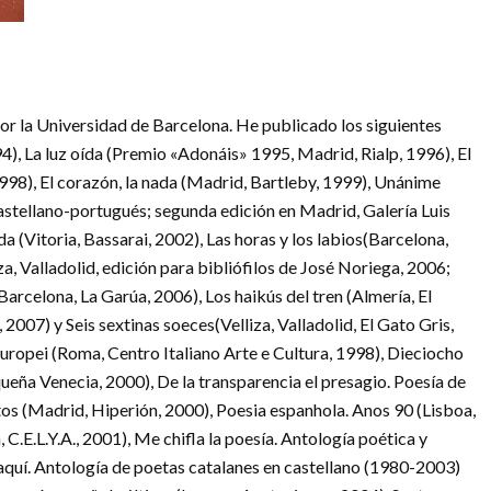
or la Universidad de Barcelona. He publicado los siguientes
), La luz oída (Premio «Adonáis» 1995, Madrid, Rialp, 1996), El
998), El corazón, la nada (Madrid, Bartleby, 1999), Unánime
castellano-portugués; segunda edición en Madrid, Galería Luis
a (Vitoria, Bassarai, 2002), Las horas y los labios(Barcelona,
a, Valladolid, edición para bibliófilos de José Noriega, 2006;
rcelona, La Garúa, 2006), Los haikús del tren (Almería, El
2007) y Seis sextinas soeces(Velliza, Valladolid, El Gato Gris,
 europei (Roma, Centro Italiano Arte e Cultura, 1998), Dieciocho
ueña Venecia, 2000), De la transparencia el presagio. Poesía de
tos (Madrid, Hiperión, 2000), Poesia espanhola. Anos 90 (Lisboa,
C.E.L.Y.A., 2001), Me chifla la poesía. Antología poética y
r aquí. Antología de poetas catalanes en castellano (1980-2003)