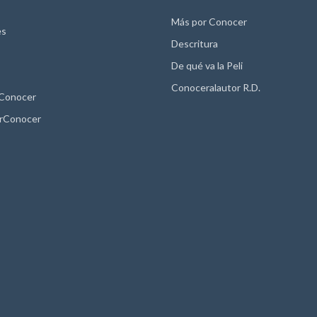
Más por Conocer
es
Descritura
De qué va la Peli
Conoceralautor R.D.
 Conocer
rConocer