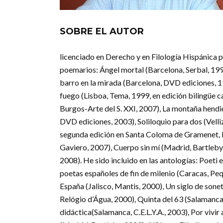
SOBRE EL AUTOR
licenciado en Derecho y en Filología Hispánica p
poemarios: Ángel mortal (Barcelona, Serbal, 1994
barro en la mirada (Barcelona, DVD ediciones, 1
fuego (Lisboa, Tema, 1999, en edición bilingüe 
Burgos-Arte del S. XXI, 2007), La montaña hendid
DVD ediciones, 2003), Soliloquio para dos (Velliz
segunda edición en Santa Coloma de Gramenet, Ba
Gaviero, 2007), Cuerpo sin mí (Madrid, Bartleby, 
2008). He sido incluido en las antologías: Poeti
poetas españoles de fin de milenio (Caracas, Peq
España (Jalisco, Mantis, 2000), Un siglo de sone
Relógio d’Água, 2000), Quinta del 63 (Salamanca, 
didáctica(Salamanca, C.E.L.Y.A., 2003), Por vivi