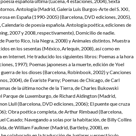
la poesía española última (Lucena, 4 estaciones, 2004), Sexta
tornos. Antología (Madrid, Galería Luis Burgos-Arte del S. XXI,
prosa en España (1990-2005) (Barcelona, DVD ediciones, 2005),
Calendario de poesía española. Antología poética, ediciones de
ing, 2007 y 2008, respectivamente), Domicilio de nadie.
e Puerto Rico, Isla Negra, 2008) y Animales distintos. Muestra
idos en los sesentas (México, Arlequín, 2008), así como en
en Internet. He traducido los siguientes libros: Poemas a la hora
iones, 1997); Poemas japoneses a la muerte, edición de Yoel
guerra de los dioses (Barcelona, Robinbook, 2002) y Canciones
s, 2004), de Évariste Parny; Poemas de Chicago, de Carl
mas de la última noche de la Tierra, de Charles Bukowski
el Parque de Luxemburgo, de Richard Aldington (Madrid,
on Llull (Barcelona, DVD ediciones, 2006); El puente que cruza
006); Obra poética completa, de Arthur Rimbaud (Barcelona,
l Casado; Navegando a solas por la habitación, de Billy Collins
ida, de William Faulkner (Madrid, Bartleby, 2008), en
he colaborado en la traducción de Juglares y espectáculo.