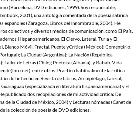
Simó (Barcelona, DVD ediciones, 1999). Soy responsable,
obinbook, 2001), una antología comentada de la poesía satírica
tas españoles (Zaragoza, Libros del Innombrable, 2004). He
ros colectivos y diversos medios de comunicación, como El País,
adernos Hispanoamericanos, El Ciervo, Lateral, Turia y El
, Blanco Móvil, Fractal, Puente yCrítica (México); Comentário,
(Portugal); La Ciudad (Argentina); La Nación (República
; Taller de Letras (Chile); Poeteka (Albania); y Babab, Vida
nde(Internet), entre otros. Practico habitualmente la crítica
ambién lo he hecho en Revista de Libros, Archipiélago, Lateral,
Guaraguao (especializada en literatura hispanoamericana) y El
 He publicado dos recopilaciones de mi actividad crítica: De
ma de la Ciudad de México, 2004) y Lecturas nómadas (Canet de
de la colección de poesía de DVD ediciones.