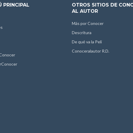
 PRINCIPAL
OTROS SITIOS DE CON
AL AUTOR
Más por Conocer
es
Descritura
De qué va la Peli
Conoceralautor R.D.
 Conocer
rConocer