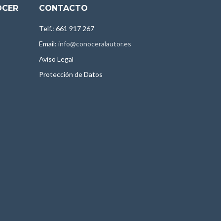
OCER
CONTACTO
Telf.: 661 917 267
Email:
info@conoceralautor.es
Aviso Legal
Protección de Datos