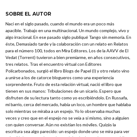
SOBRE EL AUTOR
Nací en el siglo pasado, cuando el mundo era un poco más
apacible. Trabajo en una multinacional. Un mundo complejo, vivo y
algo irracional. En ese pasado siglo publiqué Tango sin memoria. En
éste, Demasiado tarde y la colaboración con un relato en Relatos
para el número 100, todos en Mira Editores. Los de la AAVV de El
Vedat (Torrent) tuvieron a bien premiarme, en años consecutivos,
tres relatos. Tras el encuentro virtual con Editores
Policarbonados, surgió el libro Blogs de Papel (I) y otro relato vino
a unirse a los de catorce blogueros como una experiencia
sorprendente. Fruto de esta relación virtual, nació el libro que
tienen en sus manos: Tribulaciones de un sicario. Espero que
disfruten de su lectura tanto como yo escribiéndolo. En Russafa,
mi barrio, cerca del mercado, había un loco, un hombre que hablaba
solo mientras se miraba a un espejo. Yo lo observaba muchas
veces y creo que en el espejo no se veía a sí mismo, sino a alguien
con quien conversar. Aún no existían los móviles. Quizás la
escritura sea algo parecido: un espejo donde uno se mira para ver