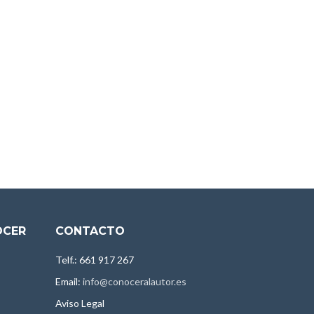
OCER
CONTACTO
Telf.: 661 917 267
Email:
info@conoceralautor.es
Aviso Legal