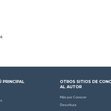
16
 PRINCIPAL
OTROS SITIOS DE CON
AL AUTOR
Más por Conocer
es
Descritura