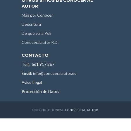
OTROS SITIOS DE CONOCER AL
AUTOR
Más por Conocer
Descritura
De qué va la Peli
Conoceralautor R.D.
CONTACTO
Telf.: 661 917 267
Email:
info@conoceralautor.es
Aviso Legal
Protección de Datos
COPYRIGHT © 2026.
CONOCER AL AUTOR
.