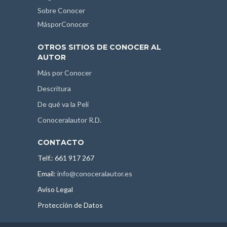
Sobre Conocer
MásporConocer
OTROS SITIOS DE CONOCER AL
AUTOR
Más por Conocer
Descritura
De qué va la Peli
Conoceralautor R.D.
CONTACTO
Telf.: 661 917 267
Email:
info@conoceralautor.es
Aviso Legal
Protección de Datos