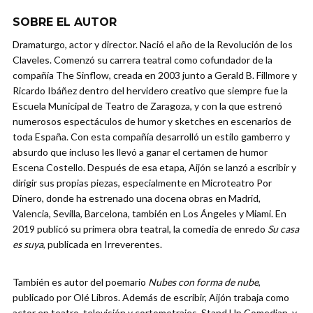
SOBRE EL AUTOR
Dramaturgo, actor y director. Nació el año de la Revolución de los
Claveles. Comenzó su carrera teatral como cofundador de la
compañía The Sinflow, creada en 2003 junto a Gerald B. Fillmore y
Ricardo Ibáñez dentro del hervidero creativo que siempre fue la
Escuela Municipal de Teatro de Zaragoza, y con la que estrenó
numerosos espectáculos de humor y sketches en escenarios de
toda España. Con esta compañía desarrolló un estilo gamberro y
absurdo que incluso les llevó a ganar el certamen de humor
Escena Costello. Después de esa etapa, Aijón se lanzó a escribir y
dirigir sus propias piezas, especialmente en Microteatro Por
Dinero, donde ha estrenado una docena obras en Madrid,
Valencia, Sevilla, Barcelona, también en Los Ángeles y Miami. En
2019 publicó su primera obra teatral, la comedia de enredo
Su casa
es suya
, publicada en Irreverentes.
También es autor del poemario
Nubes con forma de nube
,
publicado por Olé Libros. Además de escribir, Aijón trabaja como
actor en teatro, televisión y cortometrajes, Stand Up Comedian, y