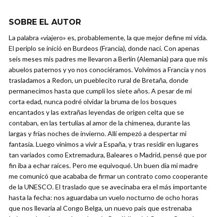
SOBRE EL AUTOR
La palabra «viajero» es, probablemente, la que mejor define mi vida.
El periplo se inició en Burdeos (Francia), donde nací. Con apenas
seis meses mis padres me llevaron a Berlín (Alemania) para que mis
abuelos paternos y yo nos conociéramos. Volvimos a Francia y nos
trasladamos a Redon, un pueblecito rural de Bretaña, donde
permanecimos hasta que cumplí los siete años. A pesar de mi
corta edad, nunca podré olvidar la bruma de los bosques
encantados y las extrañas leyendas de origen celta que se
contaban, en las tertulias al amor de la chimenea, durante las
largas y frías noches de invierno. Allí empezó a despertar mi
fantasía. Luego vinimos a vivir a España, y tras residir en lugares
tan variados como Extremadura, Baleares o Madrid, pensé que por
fin iba a echar raíces. Pero me equivoqué. Un buen día mi madre
me comunicó que acababa de firmar un contrato como cooperante
de la UNESCO. El traslado que se avecinaba era el más importante
hasta la fecha: nos aguardaba un vuelo nocturno de ocho horas
que nos llevaría al Congo Belga, un nuevo país que estrenaba