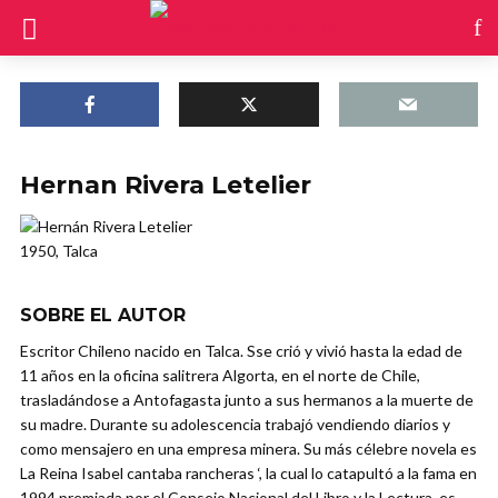
Hernan Rivera Letelier
1950, Talca
SOBRE EL AUTOR
Escritor Chileno nacido en Talca. Sse crió y vivió hasta la edad de
11 años en la oficina salitrera Algorta, en el norte de Chile,
trasladándose a Antofagasta junto a sus hermanos a la muerte de
su madre. Durante su adolescencia trabajó vendiendo diarios y
como mensajero en una empresa minera. Su más célebre novela es
La Reina Isabel cantaba rancheras ‘, la cual lo catapultó a la fama en
1994 premiada por el Consejo Nacional del Libro y la Lectura, es