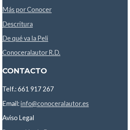
Más por Conocer
Descritura
De qué va la Peli
Conoceralautor R.D.
CONTACTO
Telf.: 661 917 267
Email:
info@conoceralautor.es
Aviso Legal