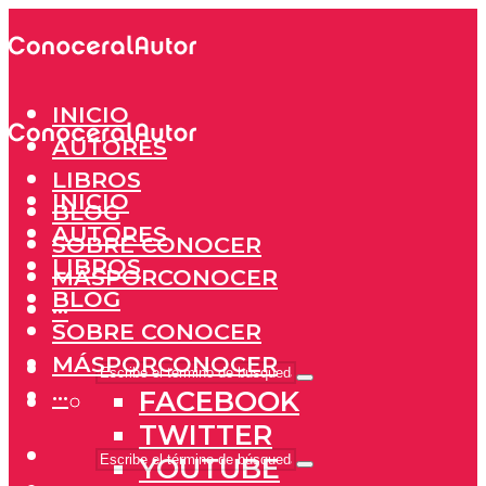
INICIO
AUTORES
LIBROS
INICIO
BLOG
AUTORES
SOBRE CONOCER
LIBROS
MÁSPORCONOCER
BLOG
···
SOBRE CONOCER
MÁSPORCONOCER
···
FACEBOOK
TWITTER
YOUTUBE