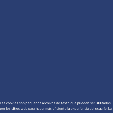
AUTOR
Más por Conocer
Descritura
De qué va la Peli
Conoceralautor R.D.
CONTACTO
Telf.: 661 917 267
Email:
info@conoceralautor.es
Aviso Legal
Protección de Datos
COPYRIGHT © 2026.
CONOCER AL AUTOR
.
Las cookies son pequeños archivos de texto que pueden ser utilizados
por los sitios web para hacer más eficiente la experiencia del usuario. La