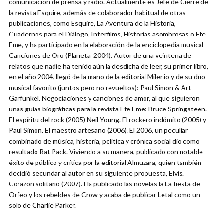
comunicación de prensa y radio. Actualmente es Jefe de Cierre de
la revista Esquire, además de colaborador habitual de otras
publicaciones, como Esquire, La Aventura de la Historia,
Cuadernos para el Diálogo, Interfilms, Historias asombrosas o Efe
Eme, y ha participado en la elaboración de la enciclopedia musical
Canciones de Oro (Planeta, 2004). Autor de una veintena de
relatos que nadie ha tenido aún la desdicha de leer, su primer libro,
en el año 2004, llegó de la mano de la editorial Milenio y de su dúo
musical favorito (juntos pero no revueltos): Paul Simon & Art
Garfunkel. Negociaciones y canciones de amor, al que siguieron
unas guías biográficas para la revista Efe Eme: Bruce Springsteen.
El espíritu del rock (2005) Neil Young. El rockero indómito (2005) y
Paul Simon. El maestro artesano (2006). El 2006, un peculiar
combinado de música, historia, política y crónica social dio como
resultado Rat Pack. Viviendo a su manera, publicado con notable
éxito de público y crítica por la editorial Almuzara, quien también
decidió secundar al autor en su siguiente propuesta, Elvis.
Corazón solitario (2007). Ha publicado las novelas la La fiesta de
Orfeo y los rebeldes de Crow y acaba de publicar Letal como un
solo de Charlie Parker.