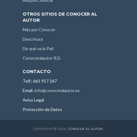
MásporConocer
OTROS SITIOS DE CONOCER AL
AUTOR
Más por Conocer
Descritura
De qué va la Peli
Conoceralautor R.D.
CONTACTO
Telf.: 661 917 267
Email:
info@conoceralautor.es
Aviso Legal
Protección de Datos
COPYRIGHT © 2026.
CONOCER AL AUTOR
.