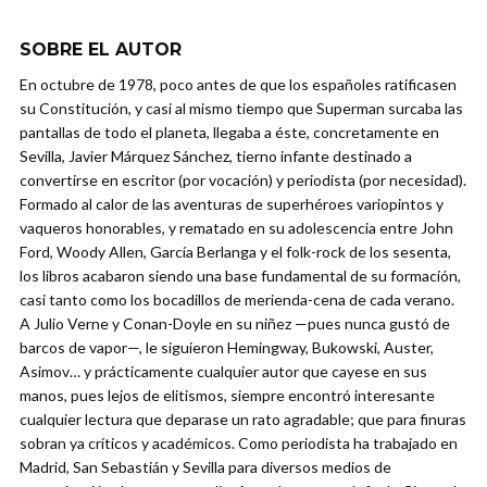
SOBRE EL AUTOR
En octubre de 1978, poco antes de que los españoles ratificasen
su Constitución, y casi al mismo tiempo que Superman surcaba las
pantallas de todo el planeta, llegaba a éste, concretamente en
Sevilla, Javier Márquez Sánchez, tierno infante destinado a
convertirse en escritor (por vocación) y periodista (por necesidad).
Formado al calor de las aventuras de superhéroes variopintos y
vaqueros honorables, y rematado en su adolescencia entre John
Ford, Woody Allen, García Berlanga y el folk-rock de los sesenta,
los libros acabaron siendo una base fundamental de su formación,
casi tanto como los bocadillos de merienda-cena de cada verano.
A Julio Verne y Conan-Doyle en su niñez —pues nunca gustó de
barcos de vapor—, le siguieron Hemingway, Bukowski, Auster,
Asimov… y prácticamente cualquier autor que cayese en sus
manos, pues lejos de elitismos, siempre encontró interesante
cualquier lectura que deparase un rato agradable; que para finuras
sobran ya críticos y académicos. Como periodista ha trabajado en
Madrid, San Sebastián y Sevilla para diversos medios de