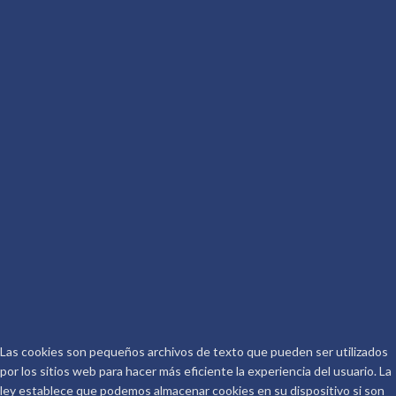
AUTOR
Más por Conocer
Descritura
De qué va la Peli
Conoceralautor R.D.
CONTACTO
Telf.: 661 917 267
Email:
info@conoceralautor.es
Aviso Legal
Protección de Datos
COPYRIGHT © 2026.
CONOCER AL AUTOR
.
Las cookies son pequeños archivos de texto que pueden ser utilizados
por los sitios web para hacer más eficiente la experiencia del usuario. La
ley establece que podemos almacenar cookies en su dispositivo si son