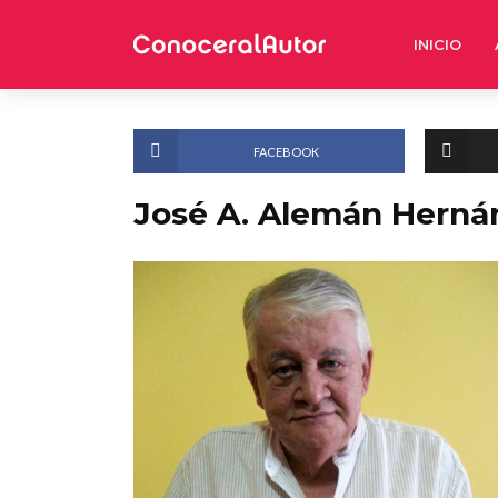
INICIO
FACEBOOK
José A. Alemán Herná