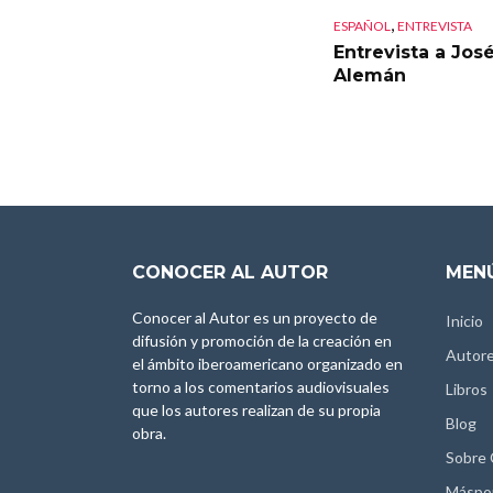
,
ESPAÑOL
ENTREVISTA
Entrevista a José
Alemán
CONOCER AL AUTOR
MENÚ
Conocer al Autor es un proyecto de
Inicio
difusión y promoción de la creación en
Autor
el ámbito iberoamericano organizado en
torno a los comentarios audiovisuales
Libros
que los autores realizan de su propia
Blog
obra.
Sobre
Máspo