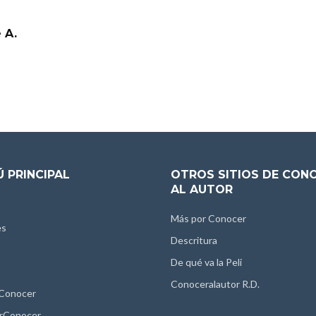
 A.
 PRINCIPAL
OTROS SITIOS DE CON
AL AUTOR
Más por Conocer
es
Descritura
De qué va la Peli
Conoceralautor R.D.
 Conocer
rConocer