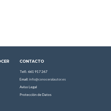
OCER
CONTACTO
Telf.: 661 917 267
Email:
info@conoceralautor.es
Aviso Legal
Protección de Datos