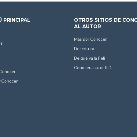
 PRINCIPAL
OTROS SITIOS DE CON
AL AUTOR
Más por Conocer
es
Descritura
De qué va la Peli
Conoceralautor R.D.
 Conocer
rConocer