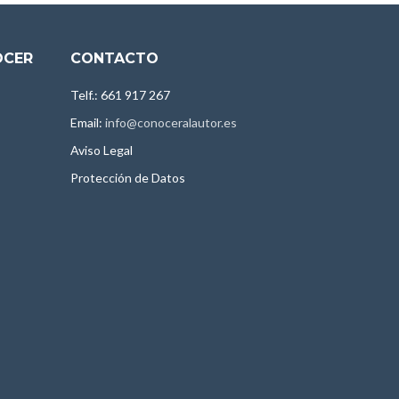
OCER
CONTACTO
Telf.: 661 917 267
Email:
info@conoceralautor.es
Aviso Legal
Protección de Datos