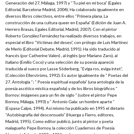
Generación del 27, Málaga, 1997) y “Tu piel en mi boca” (Egales
Editorial, Barcelona-Madrid, 2004). Ha colaborado igualmente en
diversos libros colectivos, entre ellos “Primera plana. La
construcción de una cultura queer en España” (Edición de Juan A.
Herrero Brasas, Egales Editorial, Madrid, 2007). Con el pintor
Roberto González Fernández ha realizado diversos trabajos, en
especial el libro “Víctimas del deseo”, con prólogo de Luis Martínez
de Merlo (Editorial Debate, Madrid, 1991). Ha sido traducido al
francés (por Catherine Valen) , al inglés (por Mariano Zaro), al
italiano (Emilio Coco) y una selección de su poesía apareció
traducida al sueco por Lasse Söderberg, “Eviga ros, eviga intet”,
(Colección Ellerströms, 1992). Es autor igualmente de ” Poetas del
27. Antología “; ” Poesía espiritual española” (una antología de la
poesía ascético mística española) y de los libros biográficos ”
Bornoy: imágenes para un fin de siglo ” (sobre el pintor Pepe
Bornoy, Málaga, 1993) y ” Antonio Gala: un hombre aparte ”
(Espasa Calpe, 1994). Así mismo ha publicado en 1995 el dietario
“Autobiografía del desconsuelo” (Huerga y Fierro, editores,
Madrid, 1995). Como editor publicó, junto al pintor y poeta
malagueño Pepe Bornoy, la colección Cuadernos de Poesía