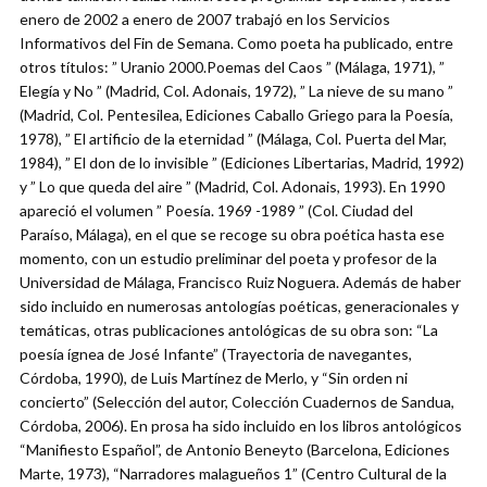
enero de 2002 a enero de 2007 trabajó en los Servicios
Informativos del Fin de Semana. Como poeta ha publicado, entre
otros títulos: ” Uranio 2000.Poemas del Caos ” (Málaga, 1971), ”
Elegía y No ” (Madrid, Col. Adonais, 1972), ” La nieve de su mano ”
(Madrid, Col. Pentesilea, Ediciones Caballo Griego para la Poesía,
1978), ” El artificio de la eternidad ” (Málaga, Col. Puerta del Mar,
1984), ” El don de lo invisible ” (Ediciones Libertarias, Madrid, 1992)
y ” Lo que queda del aire ” (Madrid, Col. Adonais, 1993). En 1990
apareció el volumen ” Poesía. 1969 -1989 ” (Col. Ciudad del
Paraíso, Málaga), en el que se recoge su obra poética hasta ese
momento, con un estudio preliminar del poeta y profesor de la
Universidad de Málaga, Francisco Ruiz Noguera. Además de haber
sido incluido en numerosas antologías poéticas, generacionales y
temáticas, otras publicaciones antológicas de su obra son: “La
poesía ígnea de José Infante” (Trayectoria de navegantes,
Córdoba, 1990), de Luis Martínez de Merlo, y “Sin orden ni
concierto” (Selección del autor, Colección Cuadernos de Sandua,
Córdoba, 2006). En prosa ha sido incluido en los libros antológicos
“Manifiesto Español”, de Antonio Beneyto (Barcelona, Ediciones
Marte, 1973), “Narradores malagueños 1” (Centro Cultural de la