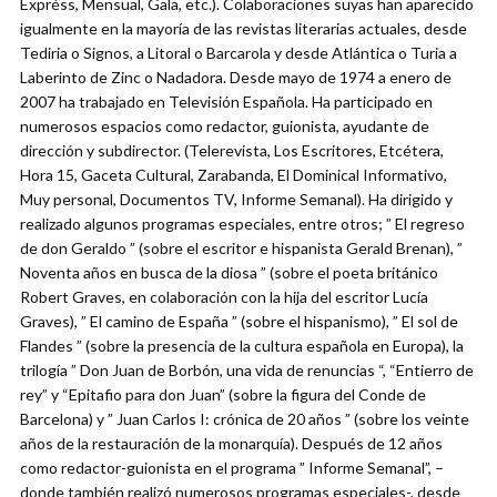
Expréss, Mensual, Gala, etc.). Colaboraciones suyas han aparecido
igualmente en la mayoría de las revistas literarias actuales, desde
Tediria o Signos, a Litoral o Barcarola y desde Atlántica o Turia a
Laberinto de Zinc o Nadadora. Desde mayo de 1974 a enero de
2007 ha trabajado en Televisión Española. Ha participado en
numerosos espacios como redactor, guionista, ayudante de
dirección y subdirector. (Telerevista, Los Escritores, Etcétera,
Hora 15, Gaceta Cultural, Zarabanda, El Dominical Informativo,
Muy personal, Documentos TV, Informe Semanal). Ha dirigido y
realizado algunos programas especiales, entre otros; ” El regreso
de don Geraldo ” (sobre el escritor e hispanista Gerald Brenan), ”
Noventa años en busca de la diosa ” (sobre el poeta británico
Robert Graves, en colaboración con la hija del escritor Lucía
Graves), ” El camino de España ” (sobre el hispanismo), ” El sol de
Flandes ” (sobre la presencia de la cultura española en Europa), la
trilogía ” Don Juan de Borbón, una vida de renuncias “, “Entierro de
rey” y “Epitafio para don Juan” (sobre la figura del Conde de
Barcelona) y ” Juan Carlos I: crónica de 20 años ” (sobre los veinte
años de la restauración de la monarquía). Después de 12 años
como redactor-guionista en el programa ” Informe Semanal”, –
donde también realizó numerosos programas especiales-, desde