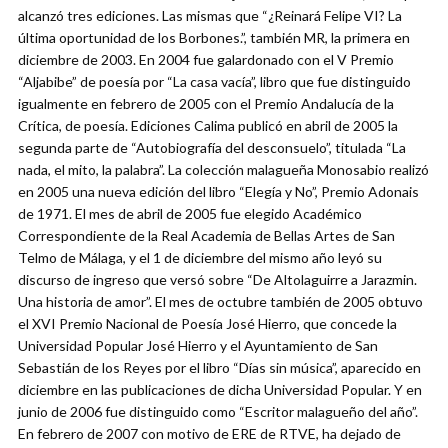
alcanzó tres ediciones. Las mismas que “¿Reinará Felipe VI? La
última oportunidad de los Borbones.”, también MR, la primera en
diciembre de 2003. En 2004 fue galardonado con el V Premio
“Aljabibe” de poesía por “La casa vacía”, libro que fue distinguido
igualmente en febrero de 2005 con el Premio Andalucía de la
Crítica, de poesía. Ediciones Calima publicó en abril de 2005 la
segunda parte de “Autobiografía del desconsuelo”, titulada “La
nada, el mito, la palabra”. La colección malagueña Monosabio realizó
en 2005 una nueva edición del libro “Elegía y No”, Premio Adonais
de 1971. El mes de abril de 2005 fue elegido Académico
Correspondiente de la Real Academia de Bellas Artes de San
Telmo de Málaga, y el 1 de diciembre del mismo año leyó su
discurso de ingreso que versó sobre “De Altolaguirre a Jarazmin.
Una historia de amor”. El mes de octubre también de 2005 obtuvo
el XVI Premio Nacional de Poesía José Hierro, que concede la
Universidad Popular José Hierro y el Ayuntamiento de San
Sebastián de los Reyes por el libro “Días sin música”, aparecido en
diciembre en las publicaciones de dicha Universidad Popular. Y en
junio de 2006 fue distinguido como “Escritor malagueño del año”.
En febrero de 2007 con motivo de ERE de RTVE, ha dejado de