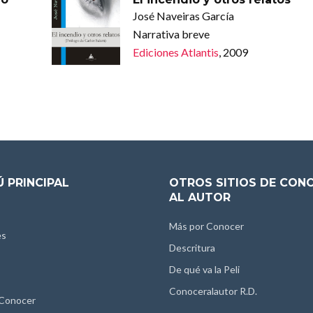
José Naveiras García
Narrativa breve
Ediciones Atlantis
, 2009
 PRINCIPAL
OTROS SITIOS DE CON
AL AUTOR
Más por Conocer
es
Descritura
De qué va la Peli
Conoceralautor R.D.
 Conocer