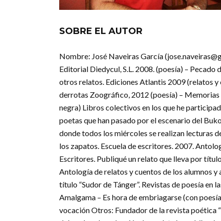
SOBRE EL AUTOR
Nombre: José Naveiras García (jose.naveiras@g
Editorial Diedycul, S.L. 2008. (poesía) – Pecado de
otros relatos. Ediciones Atlantis 2009 (relatos
derrotas Zoográfico, 2012 (poesía) – Memorias d
negra) Libros colectivos en los que he participa
poetas que han pasado por el escenario del Buko
donde todos los miércoles se realizan lecturas d
los zapatos. Escuela de escritores. 2007. Antolo
Escritores. Publiqué un relato que lleva por títul
Antología de relatos y cuentos de los alumnos y 
título “Sudor de Tánger”. Revistas de poesía en 
Amalgama – Es hora de embriagarse (con poesía) 
vocación Otros: Fundador de la revista poética 