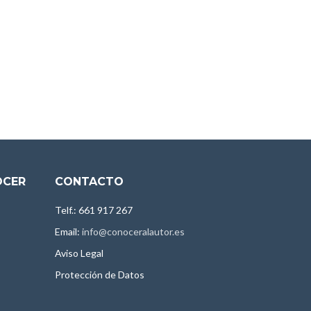
OCER
CONTACTO
Telf.: 661 917 267
Email:
info@conoceralautor.es
Aviso Legal
Protección de Datos