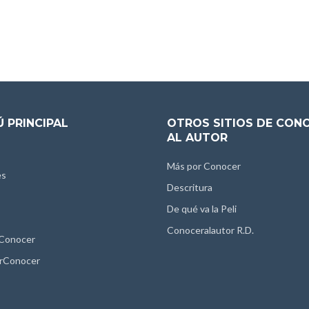
 PRINCIPAL
OTROS SITIOS DE CON
AL AUTOR
Más por Conocer
es
Descritura
De qué va la Peli
Conoceralautor R.D.
 Conocer
rConocer