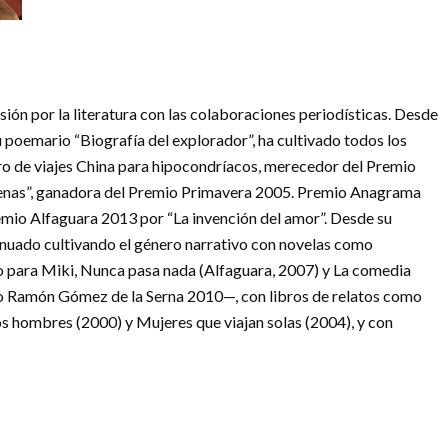
ión por la literatura con las colaboraciones periodísticas. Desde
 poemario “Biografía del explorador”, ha cultivado todos los
ro de viajes China para hipocondríacos, merecedor del Premio
ajenas”, ganadora del Premio Primavera 2005. Premio Anagrama
remio Alfaguara 2013 por “La invención del amor”. Desde su
tinuado cultivando el género narrativo con novelas como
o para Miki, Nunca pasa nada (Alfaguara, 2007) y La comedia
io Ramón Gómez de la Serna 2010—, con libros de relatos como
os hombres (2000) y Mujeres que viajan solas (2004), y con