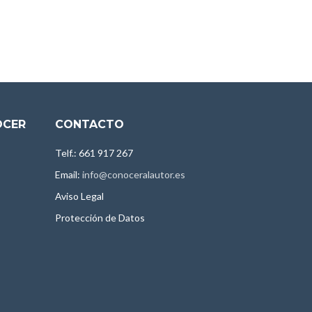
OCER
CONTACTO
Telf.: 661 917 267
Email:
info@conoceralautor.es
Aviso Legal
Protección de Datos