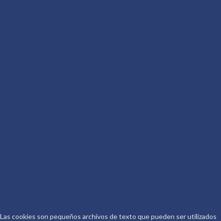
OTROS SITIOS DE CONOCER AL
AUTOR
Más por Conocer
Descritura
De qué va la Peli
Conoceralautor R.D.
CONTACTO
Telf.: 661 917 267
Email:
info@conoceralautor.es
Aviso Legal
Protección de Datos
COPYRIGHT © 2026.
CONOCER AL AUTOR
.
Las cookies son pequeños archivos de texto que pueden ser utilizados