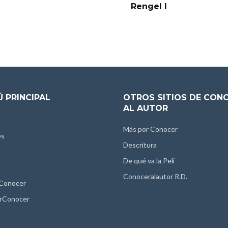
Rengel I
 PRINCIPAL
OTROS SITIOS DE CON
AL AUTOR
Más por Conocer
es
Descritura
De qué va la Peli
Conoceralautor R.D.
 Conocer
rConocer