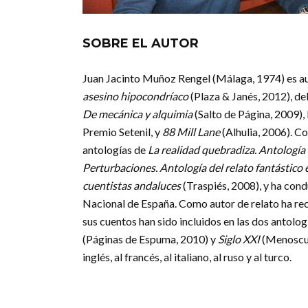
SOBRE EL AUTOR
Juan Jacinto Muñoz Rengel (Málaga, 1974) es au
asesino hipocondríaco
(Plaza & Janés, 2012), del
De mecánica y alquimia
(Salto de Página, 2009), 
Premio Setenil, y
88 Mill Lane
(Alhulia, 2006). C
antologías de
La realidad quebradiza. Antologí
Perturbaciones. Antología del relato fantástico 
cuentistas andaluces
(Traspiés, 2008), y ha con
Nacional de España. Como autor de relato ha rec
sus cuentos han sido incluidos en las dos antolog
(Páginas de Espuma, 2010) y
Siglo XXI
(Menoscuar
inglés, al francés, al italiano, al ruso y al turco.