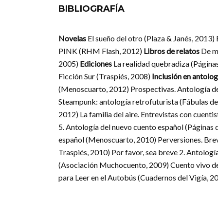
BIBLIOGRAFÍA
Novelas
El sueño del otro (Plaza & Janés, 2013)
PINK (RHM Flash, 2012)
Libros de relatos
De me
2005)
Ediciones
La realidad quebradiza (Página
Ficción Sur (Traspiés, 2008)
Inclusión en antolog
(Menoscuarto, 2012) Prospectivas. Antología de 
Steampunk: antología retrofuturista (Fábulas de
2012) La familia del aire. Entrevistas con cuen
5. Antología del nuevo cuento español (Páginas
español (Menoscuarto, 2010) Perversiones. Brev
Traspiés, 2010) Por favor, sea breve 2. Antolog
(Asociación Muchocuento, 2009) Cuento vivo de
para Leer en el Autobús (Cuadernos del Vigía, 2