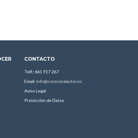
OCER
CONTACTO
Telf.: 661 917 267
Email:
info@conoceralautor.es
Aviso Legal
Protección de Datos