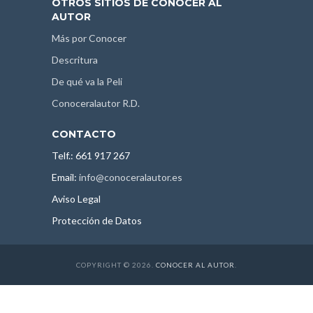
OTROS SITIOS DE CONOCER AL
AUTOR
Más por Conocer
Descritura
De qué va la Peli
Conoceralautor R.D.
CONTACTO
Telf.: 661 917 267
Email:
info@conoceralautor.es
Aviso Legal
Protección de Datos
COPYRIGHT © 2026.
CONOCER AL AUTOR
.