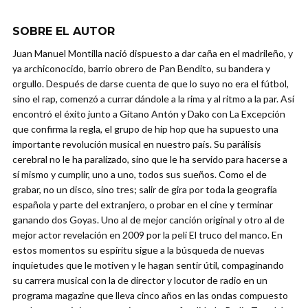
SOBRE EL AUTOR
Juan Manuel Montilla nació dispuesto a dar caña en el madrileño, y
ya archiconocido, barrio obrero de Pan Bendito, su bandera y
orgullo. Después de darse cuenta de que lo suyo no era el fútbol,
sino el rap, comenzó a currar dándole a la rima y al ritmo a la par. Así
encontró el éxito junto a Gitano Antón y Dako con La Excepción
que confirma la regla, el grupo de hip hop que ha supuesto una
importante revolución musical en nuestro país. Su parálisis
cerebral no le ha paralizado, sino que le ha servido para hacerse a
sí mismo y cumplir, uno a uno, todos sus sueños. Como el de
grabar, no un disco, sino tres; salir de gira por toda la geografía
española y parte del extranjero, o probar en el cine y terminar
ganando dos Goyas. Uno al de mejor canción original y otro al de
mejor actor revelación en 2009 por la peli El truco del manco. En
estos momentos su espíritu sigue a la búsqueda de nuevas
inquietudes que le motiven y le hagan sentir útil, compaginando
su carrera musical con la de director y locutor de radio en un
programa magazine que lleva cinco años en las ondas compuesto