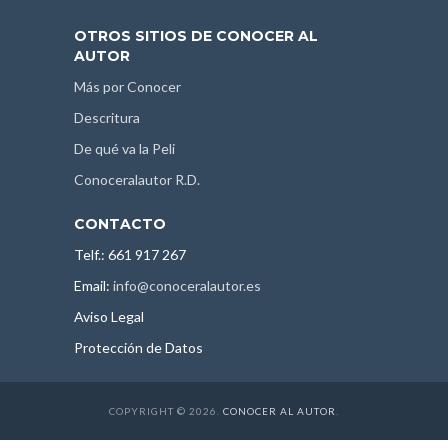
OTROS SITIOS DE CONOCER AL
AUTOR
Más por Conocer
Descritura
De qué va la Peli
Conoceralautor R.D.
CONTACTO
Telf.: 661 917 267
Email:
info@conoceralautor.es
Aviso Legal
Protección de Datos
COPYRIGHT © 2026.
CONOCER AL AUTOR
.