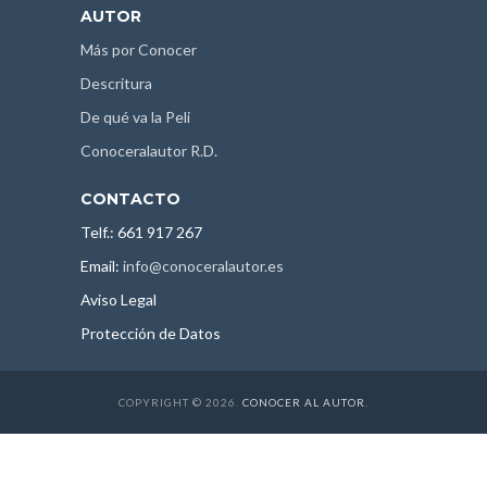
AUTOR
Más por Conocer
Descritura
De qué va la Peli
Conoceralautor R.D.
CONTACTO
Telf.: 661 917 267
Email:
info@conoceralautor.es
Aviso Legal
Protección de Datos
COPYRIGHT © 2026.
CONOCER AL AUTOR
.