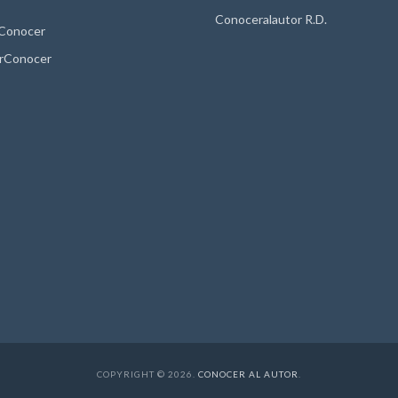
Conoceralautor R.D.
 Conocer
rConocer
COPYRIGHT © 2026.
CONOCER AL AUTOR
.