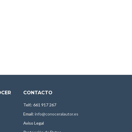
OCER
CONTACTO
Telf.: 661 917 267
Email:
info@conoceralautor.es
Aviso Legal