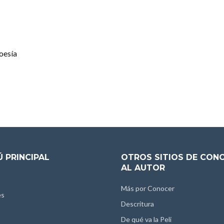
Poesía
 PRINCIPAL
OTROS SITIOS DE CON
AL AUTOR
Más por Conocer
es
Descritura
De qué va la Peli