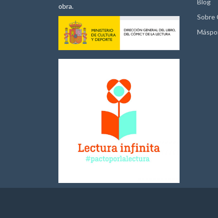
Blog
obra.
Sobre
Máspo