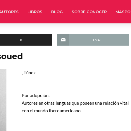
AUTORES
LIBROS
BLOG
SOBRE CONOCER
MÁSPO
X
EMAIL
soued
, Túnez
Por adopción:
Autores en otras lenguas que poseen una relación vital
con el mundo iberoamericano.