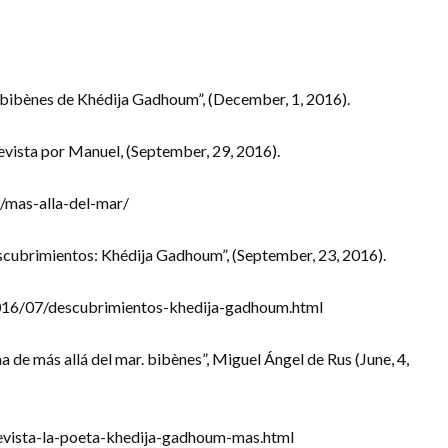
r. bibènes de Khédija Gadhoum”, (December, 1, 2016).
revista por Manuel, (September, 29, 2016).
/mas-alla-del-mar/
Descubrimientos: Khédija Gadhoum”, (September, 23, 2016).
2016/07/descubrimientos-khedija-gadhoum.html
 de más allá del mar. bibènes”, Miguel Ángel de Rus (June, 4,
evista-la-poeta-khedija-gadhoum-mas.html