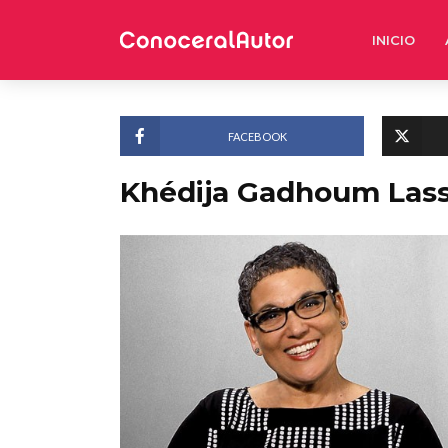
INICIO
FACEBOOK
Khédija Gadhoum Las