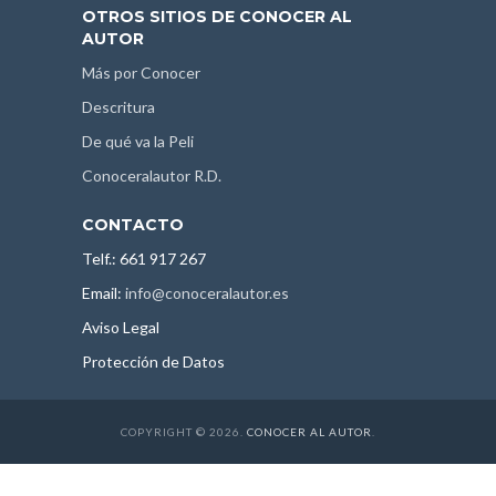
OTROS SITIOS DE CONOCER AL
AUTOR
Más por Conocer
Descritura
De qué va la Peli
Conoceralautor R.D.
CONTACTO
Telf.: 661 917 267
Email:
info@conoceralautor.es
Aviso Legal
Protección de Datos
COPYRIGHT © 2026.
CONOCER AL AUTOR
.