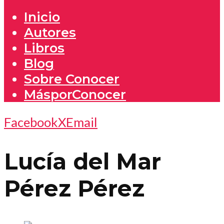
Inicio
Autores
Libros
Blog
Sobre Conocer
MásporConocer
Facebook
X
Email
Lucía del Mar
Pérez Pérez