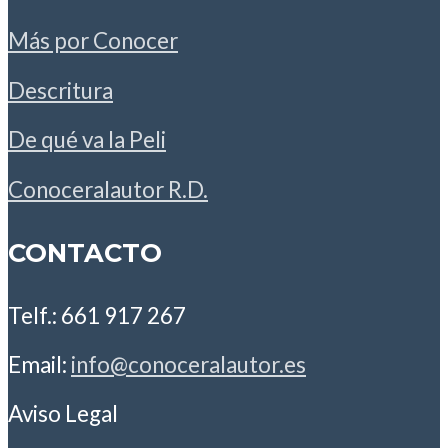
Más por Conocer
Descritura
De qué va la Peli
Conoceralautor R.D.
CONTACTO
Telf.: 661 917 267
Email:
info@conoceralautor.es
Aviso Legal