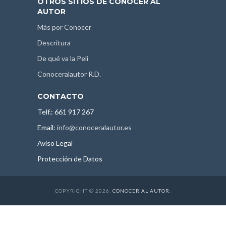
OTROS SITIOS DE CONOCER AL
AUTOR
Más por Conocer
Descritura
De qué va la Peli
Conoceralautor R.D.
CONTACTO
Telf.: 661 917 267
Email:
info@conoceralautor.es
Aviso Legal
Protección de Datos
COPYRIGHT © 2026.
CONOCER AL AUTOR
.