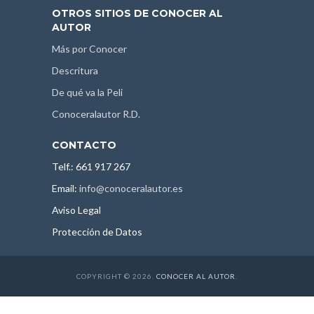
OTROS SITIOS DE CONOCER AL
AUTOR
Más por Conocer
Descritura
De qué va la Peli
Conoceralautor R.D.
CONTACTO
Telf.: 661 917 267
Email:
info@conoceralautor.es
Aviso Legal
Protección de Datos
COPYRIGHT © 2026.
CONOCER AL AUTOR
.