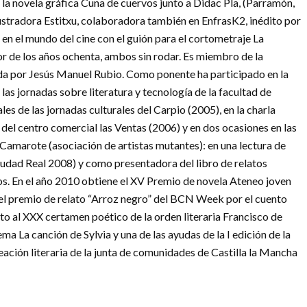
o la novela gráfica Cuna de cuervos junto a Didac Pla, (Parramón,
 ilustradora Estitxu, colaboradora también en EnfrasK2, inédito por
en el mundo del cine con el guión para el cortometraje La
lor de los años ochenta, ambos sin rodar. Es miembro de la
ida por Jesús Manuel Rubio. Como ponente ha participado en la
las jornadas sobre literatura y tecnología de la facultad de
ales de las jornadas culturales del Carpio (2005), en la charla
 del centro comercial las Ventas (2006) y en dos ocasiones en las
 Camarote (asociación de artistas mutantes): en una lectura de
iudad Real 2008) y como presentadora del libro de relatos
. En el año 2010 obtiene el XV Premio de novela Ateneo joven
, el premio de relato “Arroz negro” del BCN Week por el cuento
to al XXX certamen poético de la orden literaria Francisco de
a La canción de Sylvia y una de las ayudas de la I edición de la
ación literaria de la junta de comunidades de Castilla la Mancha