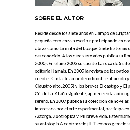
SOBRE EL AUTOR
Reside desde los siete años en Campo de Criptan
pequeña comienza a escribir participando en co
obras como La ninfa del bosque, Siete historia
desconocido. A los diecisiete años publica su l
2000). En el año 2003 su cuento La roca de Sísif
editorial Jamais. En 2005 la revista de los patios
cuentos Carta de amor de un hombre aburrido y Gr
Claustro alto, 2005) y los breves El castigo y El 
Córdoba. Al año siguiente, aparece en la antolo
sereno. En 2007 publica su colección de novelas
interesada por el arte experimental, participa en
Astorga, Zootrópica y Mi breve vida. Este mismo
su antología A contrarreloj II. Tiempos gemelos 