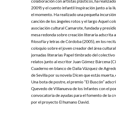
colaboración con artistas plásticos, ha realizad
2009) y el cuento infantil Inspiración junto a la
el momento. Ha realizado una pequeña incursión 
canción de los ángeles rotos y el largo Aquel co
asociación cultural Camarote, fundada y presid
mesa redonda sobre creación literaria adscrita a 
filosofía y letras de Córdoba (2005), en los recit
coloquio sobre el joven creador del área cultural
jornadas literarias Papel timbrado del colectivo
relatos junto al escritor Juan Gómez Bárcena (C
Cuaderno en blanco de Dalia Vázquez de Agredos
de Sevilla por su novela Dicen que estás muerta
Una bota de postre, el premio “El Buscón” adscri
Quevedo de Villanueva de los Infantes con el poem
convocatoria de ayudas para el fomento de la cre
por el proyecto El humano David.