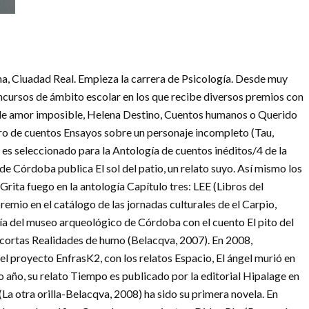
a, Ciuadad Real. Empieza la carrera de Psicología. Desde muy
ncursos de ámbito escolar en los que recibe diversos premios con
s de amor imposible, Helena Destino, Cuentos humanos o Querido
ibro de cuentos Ensayos sobre un personaje incompleto (Tau,
o es seleccionado para la Antología de cuentos inéditos/4 de la
 de Córdoba publica El sol del patio, un relato suyo. Así mismo los
ita fuego en la antología Capítulo tres: LEE (Libros del
premio en el catálogo de las jornadas culturales de el Carpio,
gía del museo arqueológico de Córdoba con el cuento El pito del
 cortas Realidades de humo (Belacqva, 2007). En 2008,
 el proyecto EnfrasK2, con los relatos Espacio, El ángel murió en
 año, su relato Tiempo es publicado por la editorial Hipalage en
(La otra orilla-Belacqva, 2008) ha sido su primera novela. En