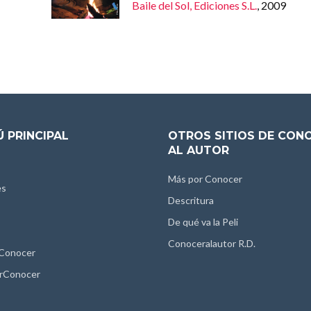
Baile del Sol, Ediciones S.L.
, 2009
 PRINCIPAL
OTROS SITIOS DE CON
AL AUTOR
Más por Conocer
es
Descritura
De qué va la Peli
Conoceralautor R.D.
 Conocer
rConocer