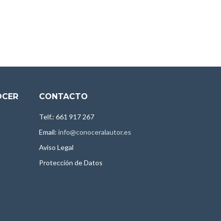
OCER
CONTACTO
Telf.: 661 917 267
Email:
info@conoceralautor.es
Aviso Legal
Protección de Datos