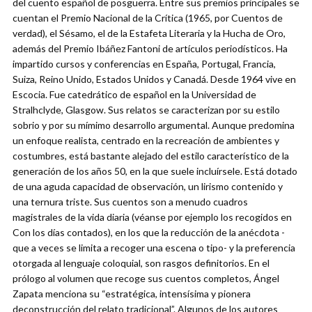
del cuento español de posguerra. Entre sus premios principales se
cuentan el Premio Nacional de la Crítica (1965, por Cuentos de
verdad), el Sésamo, el de la Estafeta Literaria y la Hucha de Oro,
además del Premio Ibáñez Fantoni de artículos periodísticos. Ha
impartido cursos y conferencias en España, Portugal, Francia,
Suiza, Reino Unido, Estados Unidos y Canadá. Desde 1964 vive en
Escocia. Fue catedrático de español en la Universidad de
Stralhclyde, Glasgow. Sus relatos se caracterizan por su estilo
sobrio y por su mímimo desarrollo argumental. Aunque predomina
un enfoque realista, centrado en la recreación de ambientes y
costumbres, está bastante alejado del estilo característico de la
generación de los años 50, en la que suele incluírsele. Está dotado
de una aguda capacidad de observación, un lirismo contenido y
una ternura triste. Sus cuentos son a menudo cuadros
magistrales de la vida diaria (véanse por ejemplo los recogidos en
Con los días contados), en los que la reducción de la anécdota -
que a veces se limita a recoger una escena o tipo- y la preferencia
otorgada al lenguaje coloquial, son rasgos definitorios. En el
prólogo al volumen que recoge sus cuentos completos, Ángel
Zapata menciona su “estratégica, intensísima y pionera
deconstrucción del relato tradicional”. Algunos de los autores