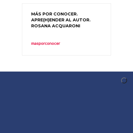
MÁS POR CONOCER.
APRE(H)ENDER AL AUTOR.
ROSANA ACQUARONI
masporconocer
CONOCER AL AUTOR
Conocer al Autor es un proyecto de difusión y
promoción de la creación en el ámbito
iberoamericano organizado en torno a los
comentarios audiovisuales que los autores
realizan de su propia obra.