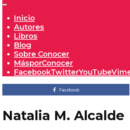
Inicio
Autores
Libros
Blog
Sobre Conocer
MásporConocer
Facebook
Twitter
YouTube
Vim
Facebook
Natalia M. Alcalde