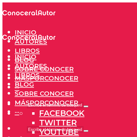
INICIO
AUTORES
LIBROS
INICIO
BLOG
AUTORES
SOBRE CONOCER
LIBROS
MÁSPORCONOCER
BLOG
···
SOBRE CONOCER
MÁSPORCONOCER
···
FACEBOOK
TWITTER
YOUTUBE