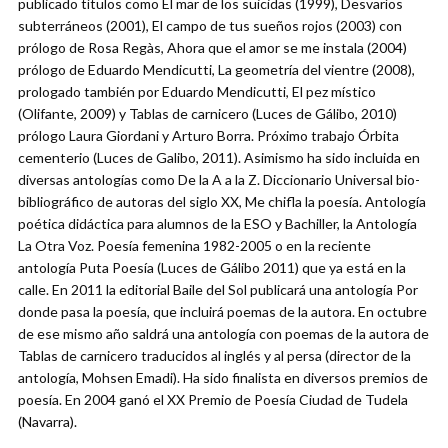
publicado títulos como El mar de los suicidas (1999), Desvaríos
subterráneos (2001), El campo de tus sueños rojos (2003) con
prólogo de Rosa Regàs, Ahora que el amor se me instala (2004)
prólogo de Eduardo Mendicutti, La geometría del vientre (2008),
prologado también por Eduardo Mendicutti, El pez místico
(Olifante, 2009) y Tablas de carnicero (Luces de Gálibo, 2010)
prólogo Laura Giordani y Arturo Borra. Próximo trabajo Órbita
cementerio (Luces de Galibo, 2011). Asimismo ha sido incluida en
diversas antologías como De la A a la Z. Diccionario Universal bio-
bibliográfico de autoras del siglo XX, Me chifla la poesía. Antología
poética didáctica para alumnos de la ESO y Bachiller, la Antología
La Otra Voz. Poesía femenina 1982-2005 o en la reciente
antología Puta Poesía (Luces de Gálibo 2011) que ya está en la
calle. En 2011 la editorial Baile del Sol publicará una antología Por
donde pasa la poesía, que incluirá poemas de la autora. En octubre
de ese mismo año saldrá una antología con poemas de la autora de
Tablas de carnicero traducidos al inglés y al persa (director de la
antología, Mohsen Emadi). Ha sido finalista en diversos premios de
poesía. En 2004 ganó el XX Premio de Poesía Ciudad de Tudela
(Navarra).