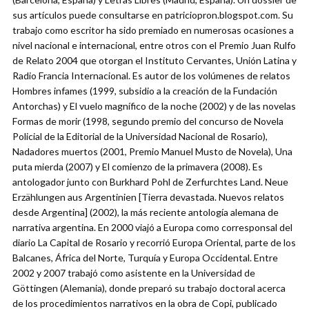
sus artículos puede consultarse en patriciopron.blogspot.com. Su
trabajo como escritor ha sido premiado en numerosas ocasiones a
nivel nacional e internacional, entre otros con el Premio Juan Rulfo
de Relato 2004 que otorgan el Instituto Cervantes, Unión Latina y
Radio Francia Internacional. Es autor de los volúmenes de relatos
Hombres infames (1999, subsidio a la creación de la Fundación
Antorchas) y El vuelo magnífico de la noche (2002) y de las novelas
Formas de morir (1998, segundo premio del concurso de Novela
Policial de la Editorial de la Universidad Nacional de Rosario),
Nadadores muertos (2001, Premio Manuel Musto de Novela), Una
puta mierda (2007) y El comienzo de la primavera (2008). Es
antologador junto con Burkhard Pohl de Zerfurchtes Land. Neue
Erzählungen aus Argentinien [Tierra devastada. Nuevos relatos
desde Argentina] (2002), la más reciente antología alemana de
narrativa argentina. En 2000 viajó a Europa como corresponsal del
diario La Capital de Rosario y recorrió Europa Oriental, parte de los
Balcanes, África del Norte, Turquía y Europa Occidental. Entre
2002 y 2007 trabajó como asistente en la Universidad de
Göttingen (Alemania), donde preparó su trabajo doctoral acerca
de los procedimientos narrativos en la obra de Copi, publicado