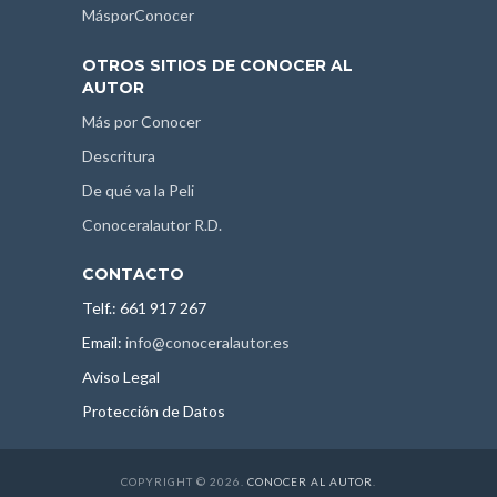
MásporConocer
OTROS SITIOS DE CONOCER AL
AUTOR
Más por Conocer
Descritura
De qué va la Peli
Conoceralautor R.D.
CONTACTO
Telf.: 661 917 267
Email:
info@conoceralautor.es
Aviso Legal
Protección de Datos
COPYRIGHT © 2026.
CONOCER AL AUTOR
.