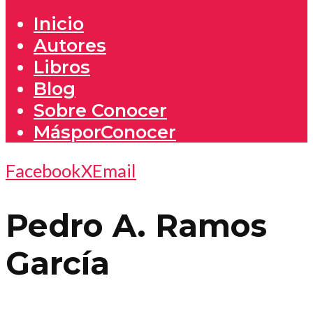
Inicio
Autores
Libros
Blog
Sobre Conocer
MásporConocer
Facebook
X
Email
Pedro A. Ramos
García