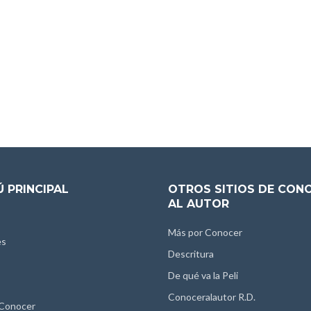
 PRINCIPAL
OTROS SITIOS DE CON
AL AUTOR
Más por Conocer
es
Descritura
De qué va la Peli
Conoceralautor R.D.
 Conocer