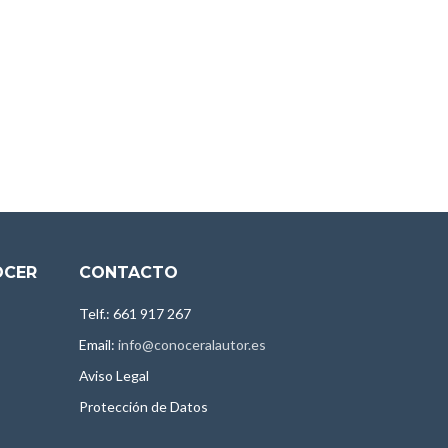
OCER
CONTACTO
Telf.: 661 917 267
Email:
info@conoceralautor.es
Aviso Legal
Protección de Datos