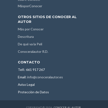
MásporConocer
OTROS SITIOS DE CONOCER AL
AUTOR
Más por Conocer
Descritura
De qué va la Peli
Conoceralautor R.D.
CONTACTO
Telf.: 661 917 267
Email:
info@conoceralautor.es
Aviso Legal
Protección de Datos
COPYRIGHT © 2026.
CONOCER AL AUTOR
.