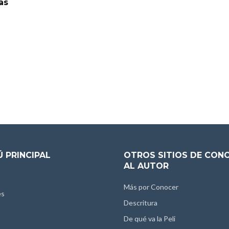
as
 PRINCIPAL
OTROS SITIOS DE CON
AL AUTOR
Más por Conocer
es
Descritura
De qué va la Peli