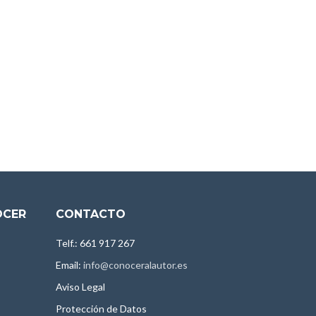
OCER
CONTACTO
Telf.: 661 917 267
Email:
info@conoceralautor.es
Aviso Legal
Protección de Datos