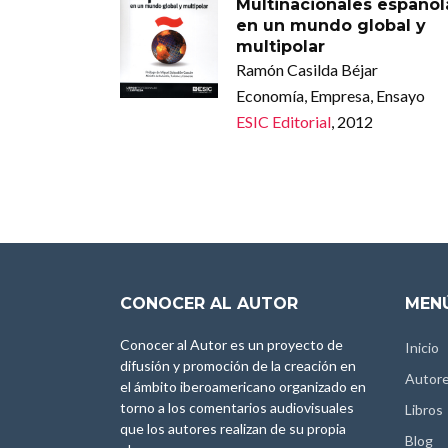
Multinacionales español
en un mundo global y
multipolar
Ramón Casilda Béjar
Economía, Empresa, Ensayo
ESIC Editorial
, 2012
CONOCER AL AUTOR
MENÚ
Conocer al Autor es un proyecto de
Inicio
difusión y promoción de la creación en
Autor
el ámbito iberoamericano organizado en
torno a los comentarios audiovisuales
Libros
que los autores realizan de su propia
Blog