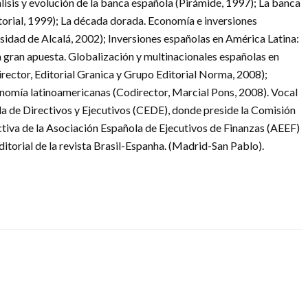
álisis y evolución de la banca española (Pirámide, 1997); La banca
torial, 1999); La década dorada. Economía e inversiones
idad de Alcalá, 2002); Inversiones españolas en América Latina:
 gran apuesta. Globalización y multinacionales españolas en
irector, Editorial Granica y Grupo Editorial Norma, 2008);
onomía latinoamericanas (Codirector, Marcial Pons, 2008). Vocal
la de Directivos y Ejecutivos (CEDE), donde preside la Comisión
ctiva de la Asociación Española de Ejecutivos de Finanzas (AEEF)
itorial de la revista Brasil-Espanha. (Madrid-San Pablo).